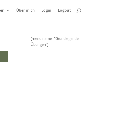
fen
Über mich
Login
Logout
[menu name=”Grundlegende
Übungen”]