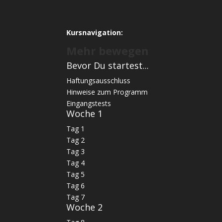
Kursnavigation:
Mehr bewegen
Bevor Du startest...
Haftungsausschluss
Hinweise zum Programm
Eingangstests
Woche 1
Tag 1
Tag 2
Tag 3
Tag 4
Tag 5
Tag 6
Tag 7
Woche 2