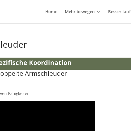
Home
Mehr bewegen
Besser lau
leuder
ezifische Koordination
Doppelte Armschleuder
iven Fähigkeiten