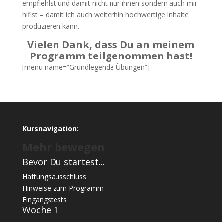
empfiehlst und damit nicht nur ihnen sondern auch mir
hiflst – damit ich auch weiterhin hochwertige Inhalte
produzieren kann.
Vielen Dank, dass Du an meinem
Programm teilgenommen hast!
[menu name=”Grundlegende Übungen”]
Kursnavigation:
Mehr bewegen
Bevor Du startest...
Haftungsausschluss
Hinweise zum Programm
Eingangstests
Woche 1