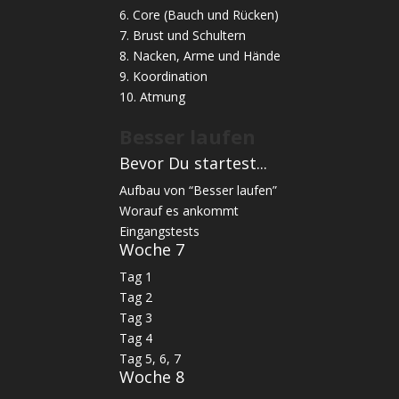
6. Core (Bauch und Rücken)
7. Brust und Schultern
8. Nacken, Arme und Hände
9. Koordination
10. Atmung
Besser laufen
Bevor Du startest...
Aufbau von “Besser laufen”
Worauf es ankommt
Eingangstests
Woche 7
Tag 1
Tag 2
Tag 3
Tag 4
Tag 5, 6, 7
Woche 8