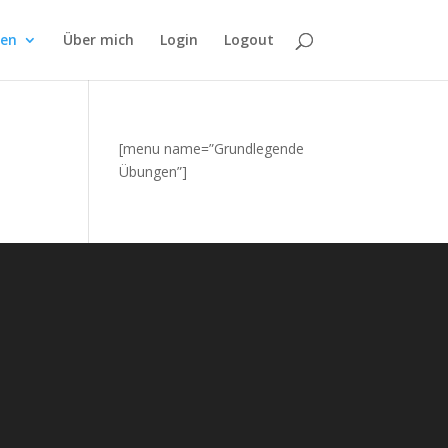
fen
Über mich
Login
Logout
[menu name=”Grundlegende
Übungen”]