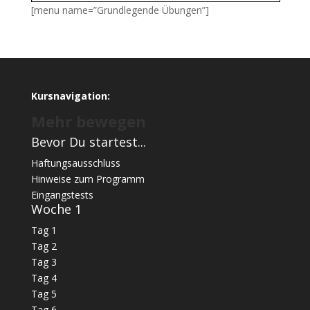
[menu name=”Grundlegende Übungen”]
Kursnavigation:
Mehr bewegen
Bevor Du startest...
Haftungsausschluss
Hinweise zum Programm
Eingangstests
Woche 1
Tag 1
Tag 2
Tag 3
Tag 4
Tag 5
Tag 6