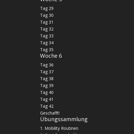
Tag 29
Tag 30
Tag 31
Tag 32
Tag 33
Tag 34
Tag 35
Woche 6
Tag 36
Tag 37
Tag 38
Tag 39
Tag 40
Tag 41
Tag 42
Geschafft!
Übungssammlung
1. Mobility Routinen