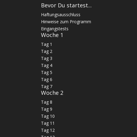
Bevor Du startest...
Haftungsausschluss
Hinweise zum Programm
Eingangstests
Woche 1
Tag 1
Tag 2
Tag 3
Tag 4
Tag 5
Tag 6
Tag 7
Woche 2
Tag 8
Tag 9
Tag 10
Tag 11
Tag 12