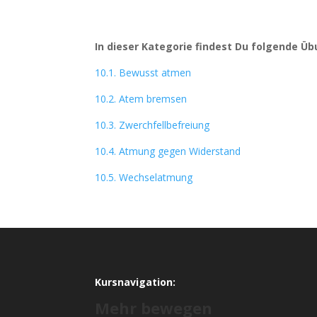
In dieser Kategorie findest Du folgende Ü
10.1. Bewusst atmen
10.2. Atem bremsen
10.3. Zwerchfellbefreiung
10.4. Atmung gegen Widerstand
10.5. Wechselatmung
Kursnavigation:
Mehr bewegen