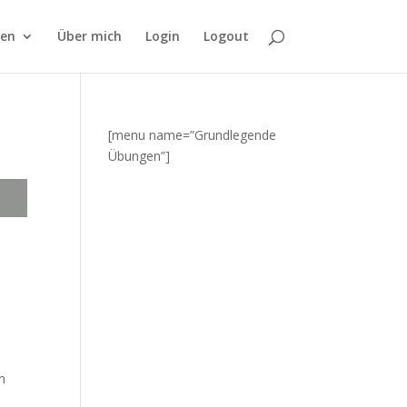
fen
Über mich
Login
Logout
[menu name=”Grundlegende
Übungen”]
n