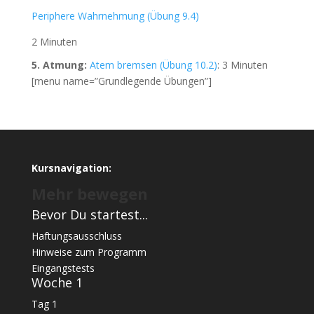
Periphere Wahrnehmung (Übung 9.4)
2 Minuten
5. Atmung:
Atem bremsen (Übung 10.2)
: 3 Minuten
[menu name=”Grundlegende Übungen”]
Kursnavigation:
Mehr bewegen
Bevor Du startest...
Haftungsausschluss
Hinweise zum Programm
Eingangstests
Woche 1
Tag 1