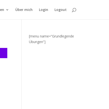
fen
Über mich
Login
Logout
[menu name=”Grundlegende
Übungen”]