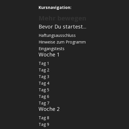
Kursnavigation:
Mehr bewegen
Bevor Du startest...
Haftungsausschluss
Hinweise zum Programm
Eingangstests
Woche 1
Tag 1
Tag 2
Tag 3
Tag 4
Tag 5
Tag 6
Tag 7
Woche 2
Tag 8
Tag 9