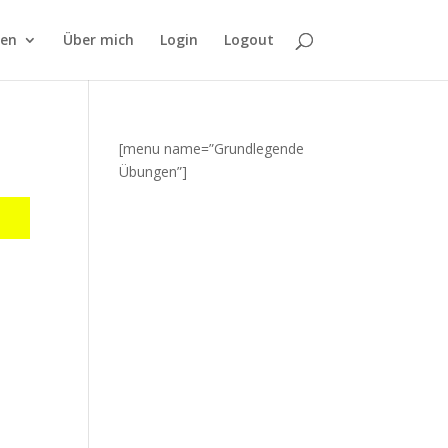
fen
Über mich
Login
Logout
[menu name=”Grundlegende
Übungen”]