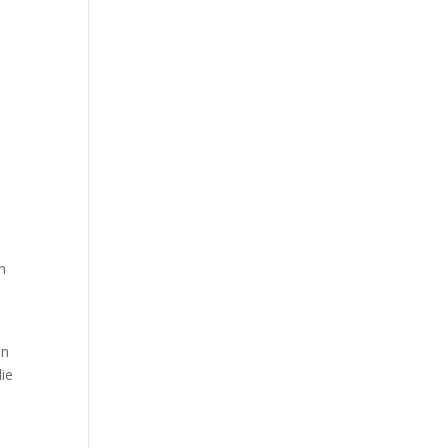
in
in
ie