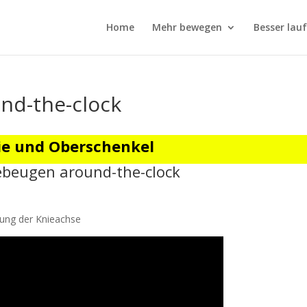
Home
Mehr bewegen
Besser lau
nd-the-clock
ie und Oberschenkel
ebeugen around-the-clock
rung der Knieachse