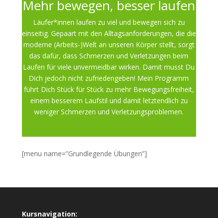
Mehr bewegen, besser laufen
Läufer*innen laufen zu viel und bewegen sich zu
einseitig. Gepaart mit den Alltagsanforderungen, die die
moderne (Arbeits-)Welt an unseren Körper stellt, sorgt
das dafür, dass Schmerzen und Verletzungen beim
Laufen für viele unvermeidbar wirken. Damit musst Du
Dich jedoch nicht zufriedengeben! Mein Programm
führt Dich Stück für Stück zu mehr Bewegungsfreiheit,
einem besserem Laufstil und damit letztendlich zu
weniger Schmerzen und Verletzungsproblemen.
[menu name=”Grundlegende Übungen”]
Kursnavigation: